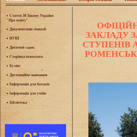
Стаття 30 Закону України
"Про освіту"
ОФІЦІЙНИЙ
Документація гімназії
ЗАКЛАДУ З
НУШ
СТУПЕНІВ 
Дитячий садок
РОМЕНСЬК
Сторінка психолога
Булінг
Дистанційне навчання
Інформація для батьків
Інформація для учнів
Бібліотека