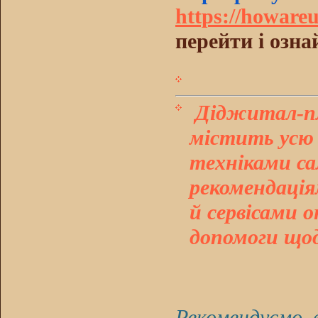
https://howare
перейти і озн
Д
іджитал-
містить усю 
техніками са
рекомендація
й сервісами 
допомоги щод
Рекомендуємо 