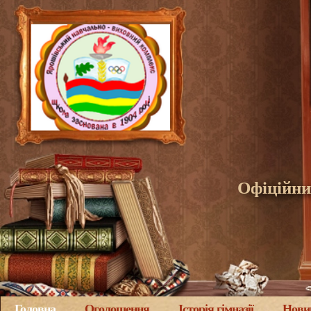
Офіційни
Головна
Оголошення
Історія гімназії
Нови