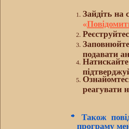
Зайдіть на 
«
Повідомит
Реєструйтес
Заповнюйте
подавати ан
Натискайте
підтверджуй
Ознайомтеся
реагувати н
Також повід
програму ме