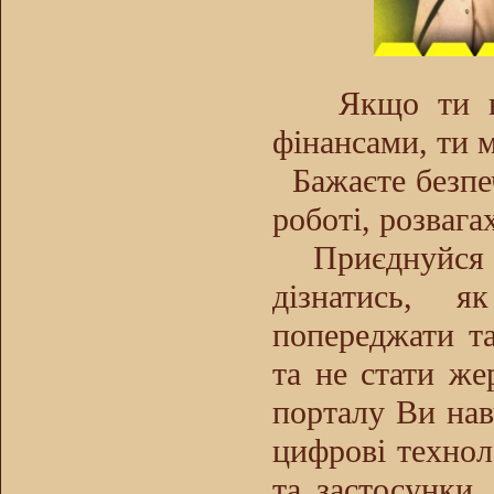
Як
що ти 
фінансами, ти 
Бажаєте безпеч
роботі, розвага
Приєднуйся п
дізнатись, я
попереджати та
та не стати ж
порталу Ви нав
цифрові технол
та застосунки,