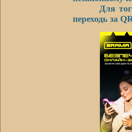
Для того що
переходь за Q