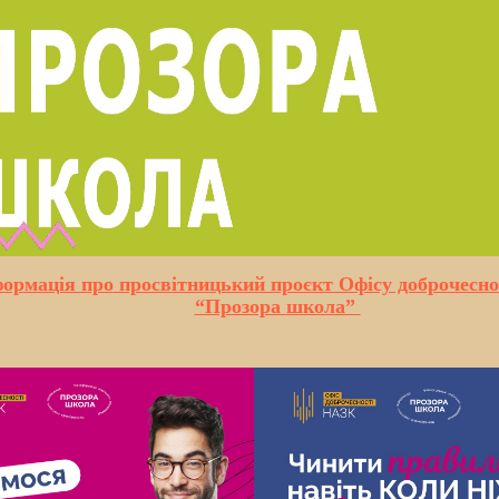
формація про
просвітницький проєкт Офісу доброчесн
“Прозора школа”