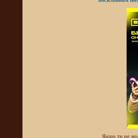
посиланням ни
Як
що ти не мо