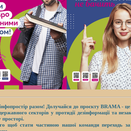
нфопростір разом! Долучайся до проєкту BRAMA - це 
державного секторів у протидії дезінформації та нез
 просторі.
 стати частиною нашої команди переходь за 