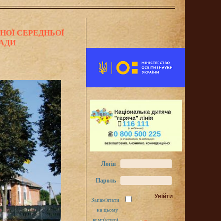
НОЇ СЕРЕДНЬОЇ
РАДИ
Логін
Пароль
Запам'ятати
на цьому
комп'ютері