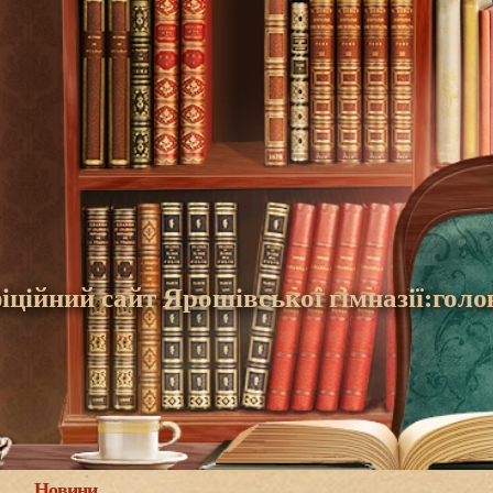
іційний сайт Ярошівської гімназії:голо
Новини