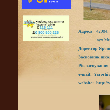
Адреса
:
42084,
вул.Миру, 1
Директор Яроші
Засновник шко
Рік заснування
e-mail:
Yaroshi
website:
http://