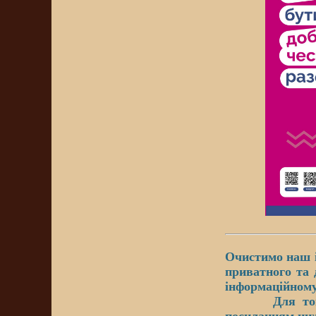
Очистимо наш і
приватного та 
інформаційному
Для того щоб