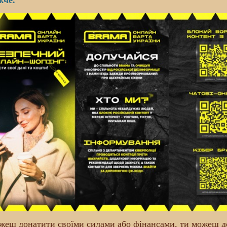
жче.
жеш донатити своїми силами або фінансами, ти можеш до