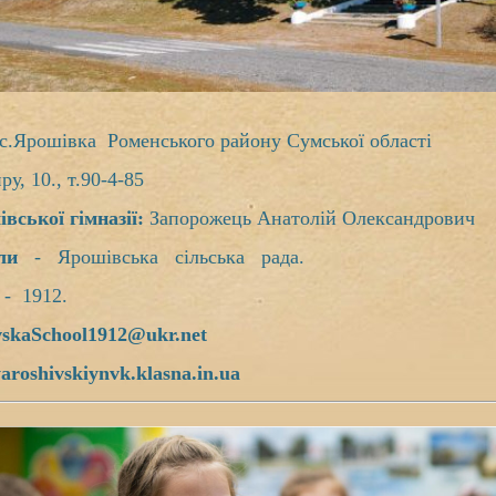
с.Ярошівка Роменського району Сумської області
0., т.90-4-85
вської гімназії:
Запорожець Анатолій Олександрович
ли
- Ярошівська сільська рада.
- 1912.
vskaSchool1912@
ukr.net
yaroshivskiynvk.klasna.in.ua