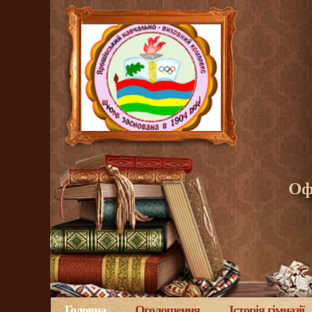
Оф
Головна
Оголошення
Історія гімназії