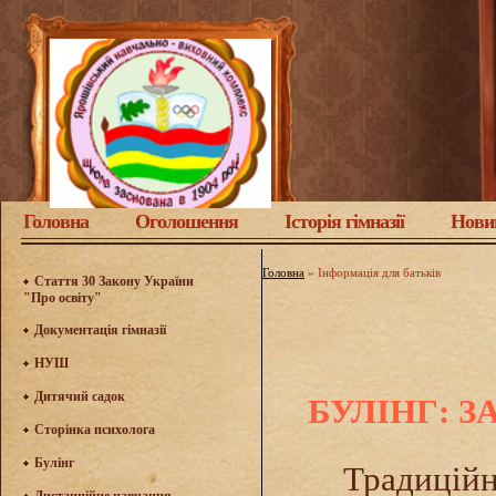
Головна
Оголошення
Історія гімназії
Нови
Головна
»
Інформація для батьків
Стаття 30 Закону України
"Про освіту"
Документація гімназії
НУШ
Дитячий садок
БУЛІНГ: З
Сторінка психолога
Булінг
Традиційно п