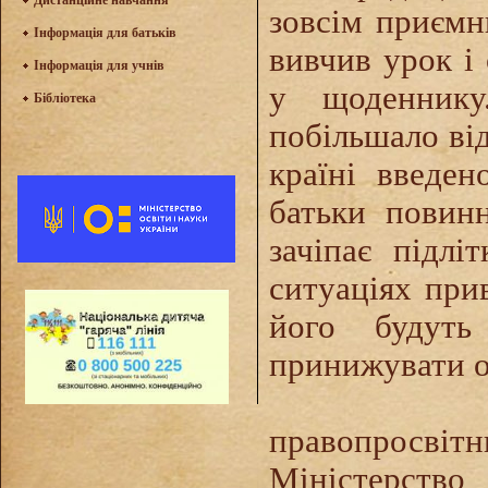
Дистанційне навчання
зовсім приємн
Інформація для батьків
вивчив урок і 
Інформація для учнів
у щоденнику
Бібліотека
побільшало від
країні введено
батьки повинн
зачіпає підл
ситуаціях при
його будуть
принижувати о
Реалізую
правопросві
Міністерств