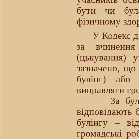
бути чи бул
фізичному здо
У Кодекс дод
за вчинення
(цькування) 
зазначено, що 
булінг) або
виправляти гр
За булінг, 
відповідають 
булінгу – в
громадські ро