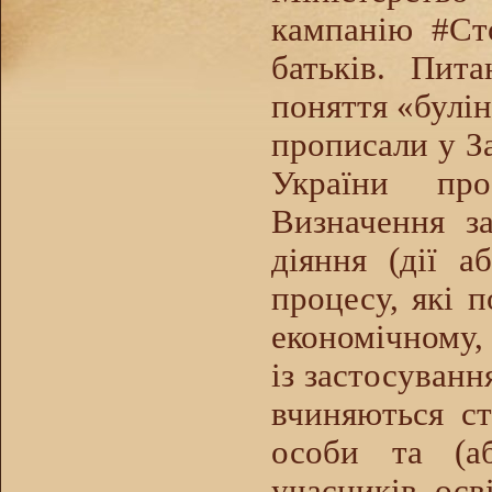
кампанію #Сто
батьків. Пит
поняття «булін
прописали у За
України про
Визначення за
діяння (дії а
процесу, які 
економічному,
із застосуванн
вчиняються ст
особи та (а
учасників осв