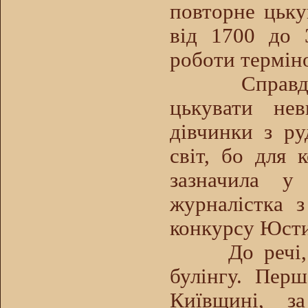
повторне цьку
від 1700 до 
роботи терміно
Справді ж,
цькувати не
дівчинки з р
світ, бо для 
зазначила у
журналістка 
конкурсу Юст
До речі, в 
булінгу. Пер
Київщині, з