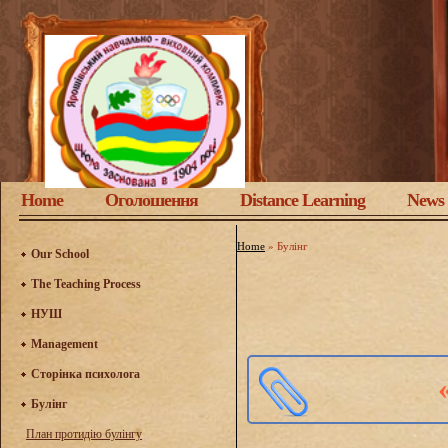
Home
Оголошення
Distance Learning
News
Home
»
Булінг
Our School
The Teaching Process
НУШ
Management
Сторінка психолога
Булінг
План протидію булінгу