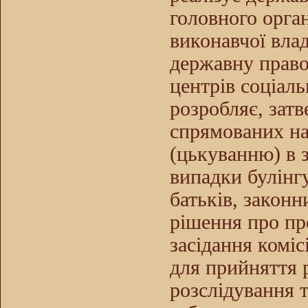
головного орга
виконавчої вла
державну правов
центрів соціаль
розробляє, зат
спрямованих на
(цькуванню) в з
випадки булінгу
батьків, законн
рішення про пр
засідання коміс
для прийняття 
розслідування т