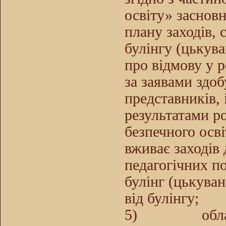
освіту» заснов
плану заходів,
булінгу (цькува
про відмову у р
за заявами здоб
представників,
результатами р
безпечного осві
вживає заходів 
педагогічних по
булінг (цькува
від булінгу;
5)
обл