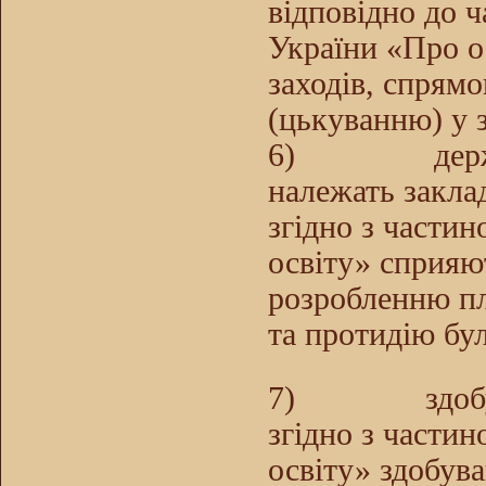
відповідно до ч
України «Про о
заходів, спрямо
(цькуванню) у з
6)
дер
належать заклад
згідно з части
освіту» сприяю
розробленню пл
та протидію бул
7)
здоб
згідно з части
освіту» здобува