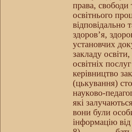
права, свободи 
освітнього про
відповідально 
здоров’я, здор
установчих док
закладу освіти
освітніх послуг
керівництво зак
(цькування) сто
науково-педагог
які залучаються
вони були особ
інформацію від
8)
бать