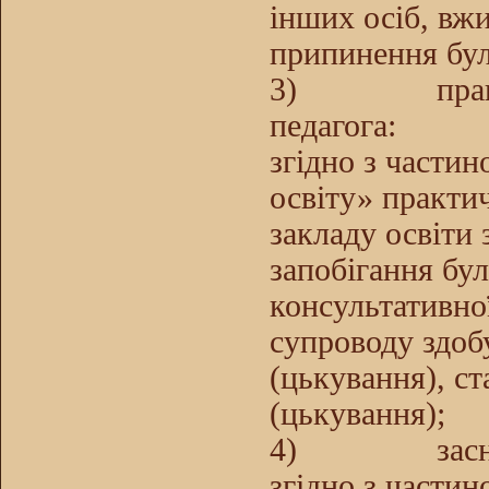
інших осіб, вжи
припинення бул
3)
пра
педагога:
згідно з части
освіту» практи
закладу освіти 
запобігання бу
консультативно
супроводу здобу
(цькування), ст
(цькування);
4)
зас
згідно з части