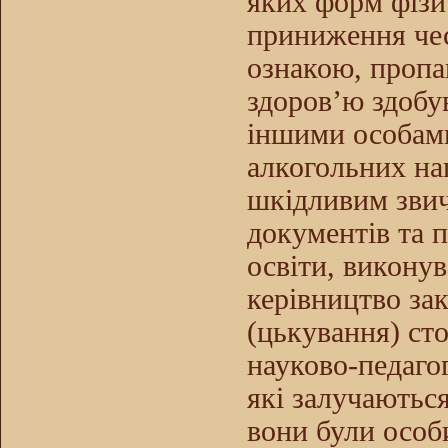
яких форм фізи
приниження чест
ознакою, пропаг
здоров’ю здобу
іншими особами 
алкогольних на
шкідливим звич
документів та 
освіти, виконув
керівництво зак
(цькування) сто
науково-педагог
які залучаються
вони були особ