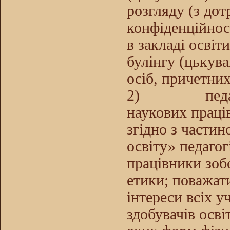
розгляду (з до
конфіденційност
в закладі освіт
булінгу (цькува
осіб, причетних
2)
пед
наукових праці
згідно з части
освіту» педагог
працівники зоб
етики; поважати
інтереси всіх у
здобувачів осві