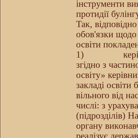
інструменти вия
протидії булінг
Так, відповідн
обов'язки щодо 
освіти покладен
1)
кер
згідно з части
освіту» керівни
закладі освіти 
вільного від на
числі: з ураху
(підрозділів) Н
органу виконав
реалізує держав