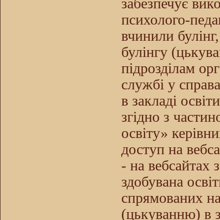
забезпечує вико
психолого-педаг
вчинили булінг,
булінгу (цькув
підрозділам орг
службі у справа
в закладі освіти
згідно з части
освіту» керівни
доступ на
вебс
- на
вебсайтах
здобувана освіт
спрямованих на
(цькуванню) в з