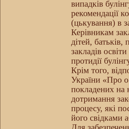
випадків булінг
рекомендації ко
(цькування) в з
Керівникам закл
дітей, батьків,
закладів освіти
протидії булінг
Крім того, відп
України «Про о
покладених на 
дотримання зак
процесу, які по
його свідками а
Для забезпеченн