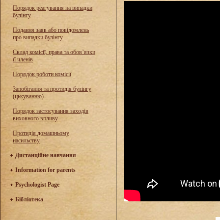
Порядок реагування на випадки
булінгу
Подання заяв або повідомлень
про випадки булінгу
Склад комісії, права та обов’язки
її членів
Порядок роботи комісії
Запобігання та протидія булінгу
(цькуванню)
Порядок застосування заходів
виховного впливу
Протидія домашньому
насильству
Дистанційне навчання
Information for parents
Psychologist Page
Бібліотека