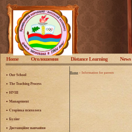
Home
Оголошення
Distance Learning
News
Home
»
Information for parents
Our School
The Teaching Process
НУШ
Management
Сторінка психолога
Булінг
Дистанційне навчання