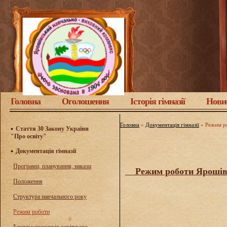
Головна
Оголошення
Історія гімназії
Нови
Головна
»
Документація гімназії
»
Режим р
Стаття 30 Закону України
"Про освіту"
Документація гімназії
Програми, планування, накази
Режим роботи Ярошівсько
Положення
Структура навчального року
Режим роботи