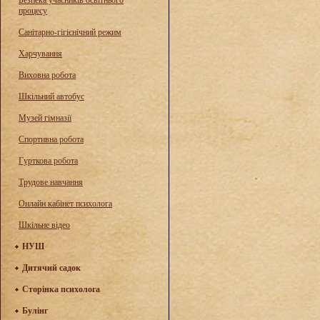
Безпека учасників освітнього
процесу
Санітарно-гігієнічний режим
Харчування
Виховна робота
Шкільний автобус
Музей гімназії
Спортивна робота
Гурткова робота
Трудове навчання
Онлайн кабінет психолога
Шкільне відео
НУШ
Дитячий садок
Сторінка психолога
Булінг