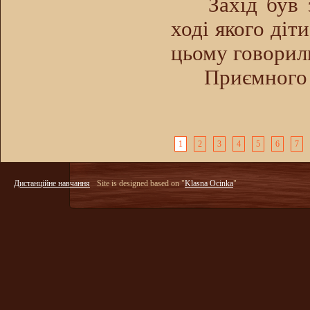
Захід був з
ході якого діт
цьому говорили
Приємного 
1
2
3
4
5
6
7
Дистанційне навчання
Site is designed based on "
Klasna Ocinka
"