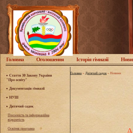
Головна
Оголошення
Історія гімназії
Нови
Головна
»
Дитячий садок
»
Новини
Стаття 30 Закону України
"Про освіту"
Документація гімназії
НУШ
Дитячий садок
Прозорість та інформаційна
відкритість
А
Освітня програма