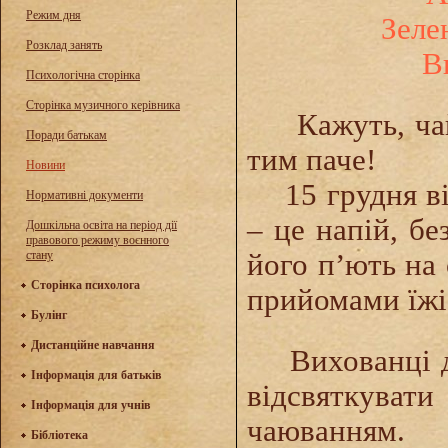
Режим дня
Зеле
Розклад занять
В
Психологічна сторінка
Сторінка музичного керівника
Кажуть, чай –
Поради батькам
тим паче!
Новини
15 грудня ві
Нормативні документи
– це напій, б
Дошкільна освіта на період дії
правового режиму воєнного
стану
його п’ють на 
Сторінка психолога
прийомами їжі
Булінг
Дистанційне навчання
Вихованці ди
Інформація для батьків
відсвяткуват
Інформація для учнів
чаюванням. 
Бібліотека