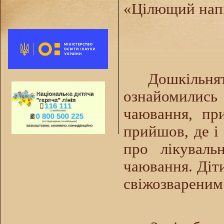
«
Цілющий напій
Дошкільня
ознайомились
чаювання, при
прийшов, де і
про лікуваль
чаювання. Діт
свіжозвареним 