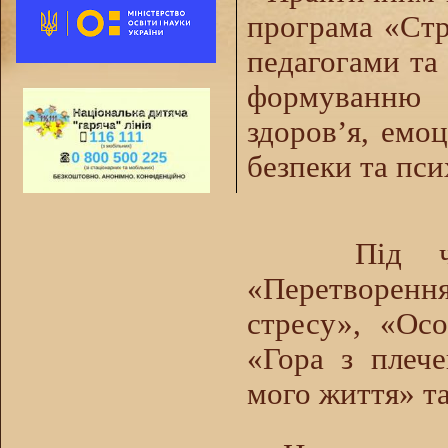
програма «Стре
педагогами та
формуванню 
здоров’я, емо
безпеки та пс
Під час з
«Перетворенн
стресу», «Ос
«Гора з плече
мого життя» та