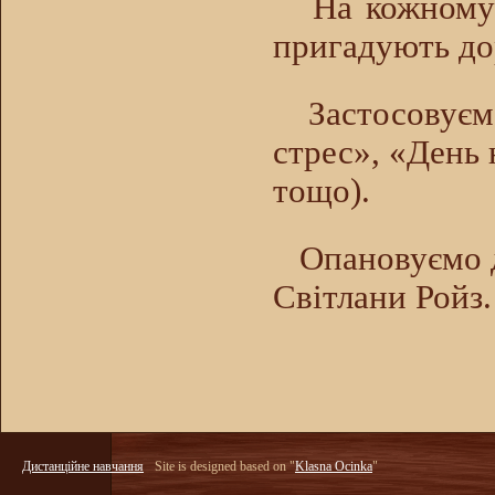
На кожному з
пригадують дор
Застосовуємо р
стрес», «День
тощо).
Опановуємо ди
Світлани Ройз.
Дистанційне навчання
Site is designed based on "
Klasna Ocinka
"