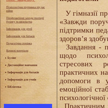
Проєкт "Завжди поруч"
Психологічна підтримка під час
війни
У гімназії про
Профілактичні заходи протидії
«Завжди поруч
булінгу та насильства
підтримки пед
Інформація для дітей
Інформація для батьків
здоров’я здобу
Педагогічна сторінка
Завдання - пі
Корисні матеріали
щодо психол
Булінг
стресових р
Дистанційне навчання
практичних на
Інформація для батьків
допомоги в у
Інформація для учнів
Бібліотека
емоційної стаб
психологічної 
Практичним пс