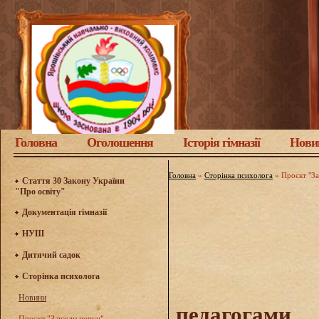
Головна
Оголошення
Історія гімназії
Нови
Головна
»
Сторінка психолога
»
Проєкт "З
Стаття 30 Закону України
"Про освіту"
Документація гімназії
НУШ
Дитячий садок
Сторінка психолога
Психо
Новини
педагогами