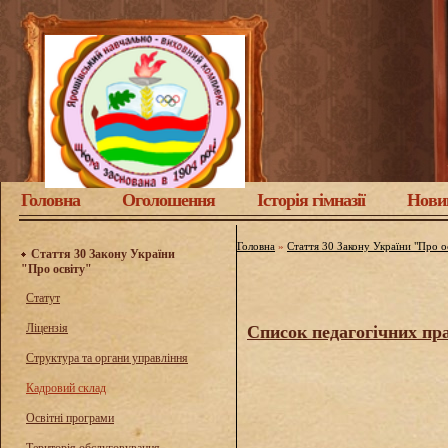
Головна
Оголошення
Історія гімназії
Нови
Головна
»
Стаття 30 Закону України "Про о
Стаття 30 Закону України
"Про освіту"
Статут
Ліцензія
Список педаг
огічних пр
Структура та органи управління
Кадровий склад
Освітні програми