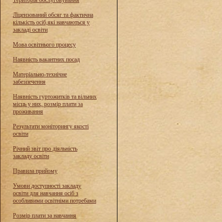
Територія обслуговування
Ліцензований обсяг та фактична
кількість осіб,які навчаються у
закладі освіти
Мова освітнього процесу
Наявність вакантних посад
Матеріально-технічне
забезпечення
Наявність гуртожитків та вільних
місць у них, розмір плати за
проживання
Результати моніторингу якості
освіти
Річний звіт про діяльність
закладу освіти
Правила прийому
Умови доступності закладу
освіти для навчання осіб з
особливими освітніми потребами
Розмір плати за навчання