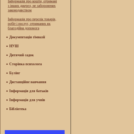
Інформація про кошти, отримані
з інших джерел, не заборонених
законодавством
Інформація про перелік товарів,
робіт і послуг, отриманих як
благодійна допомога
Документація гімназії
НУШ
Дитячий садок
Сторінка психолога
Булінг
Дистанційне навчання
Інформація для батьків
Інформація для учнів
Бібліотека