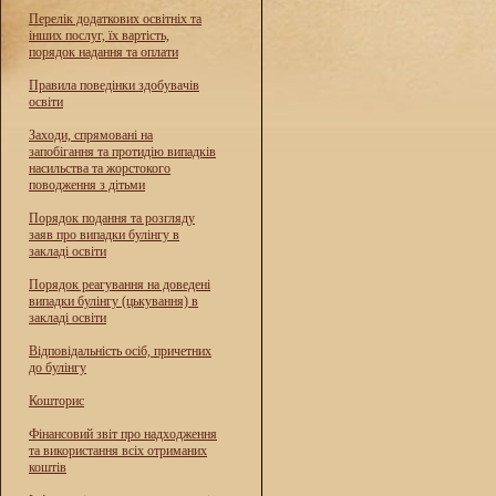
Перелік додаткових освітніх та
інших послуг, їх вартість,
порядок надання та оплати
Правила поведінки здобувачів
освіти
Заходи, спрямовані на
запобігання та протидію випадків
насильства та жорстокого
поводження з дітьми
Порядок подання та розгляду
заяв про випадки булінгу в
закладі освіти
Порядок реагування на доведені
випадки булінгу (цькування) в
закладі освіти
Відповідальність осіб, причетних
до булінгу
Кошторис
Фінансовий звіт про надходження
та використання всіх отриманих
коштів