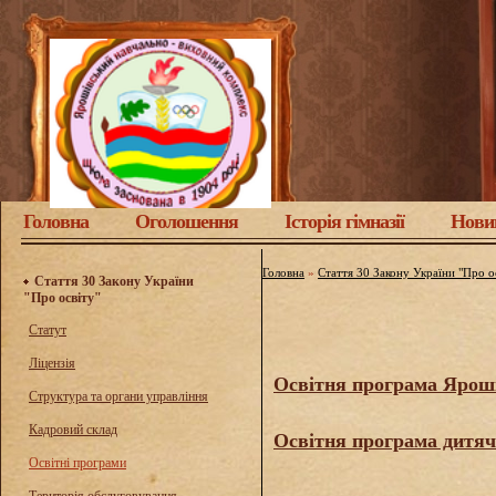
Головна
Оголошення
Історія гімназії
Нови
Головна
»
Стаття 30 Закону України "Про о
Стаття 30 Закону України
"Про освіту"
Статут
Ліцензія
Освітня програма Ярошівс
Структура та органи управління
Кадровий склад
Освітня програма дитячо
Освітні програми