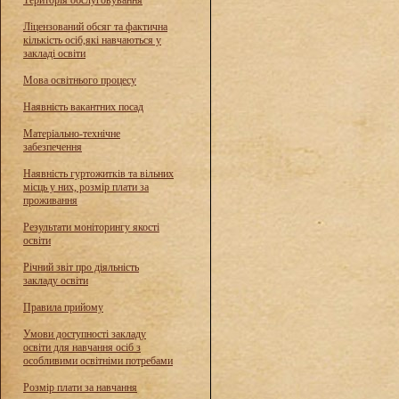
Територія обслуговування
Ліцензований обсяг та фактична
кількість осіб,які навчаються у
закладі освіти
Мова освітнього процесу
Наявність вакантних посад
Матеріально-технічне
забезпечення
Наявність гуртожитків та вільних
місць у них, розмір плати за
проживання
Результати моніторингу якості
освіти
Річний звіт про діяльність
закладу освіти
Правила прийому
Умови доступності закладу
освіти для навчання осіб з
особливими освітніми потребами
Розмір плати за навчання