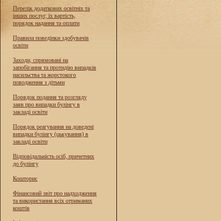
Перелік додаткових освітніх та
інших послуг, їх вартість,
порядок надання та оплати
Правила поведінки здобувачів
освіти
Заходи, спрямовані на
запобігання та протидію випадків
насильства та жорстокого
поводження з дітьми
Порядок подання та розгляду
заяв про випадки булінгу в
закладі освіти
Порядок реагування на доведені
випадки булінгу (цькування) в
закладі освіти
Відповідальність осіб, причетних
до булінгу
Кошторис
Фінансовий звіт про надходження
та використання всіх отриманих
коштів