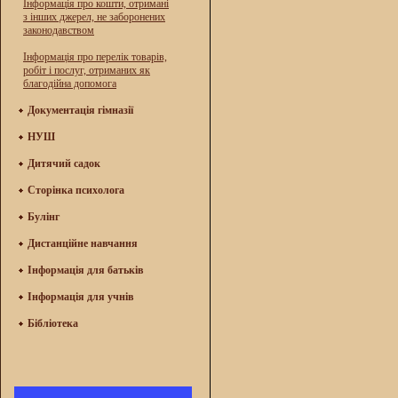
Інформація про кошти, отримані
з інших джерел, не заборонених
законодавством
Інформація про перелік товарів,
робіт і послуг, отриманих як
благодійна допомога
Документація гімназії
НУШ
Дитячий садок
Сторінка психолога
Булінг
Дистанційне навчання
Інформація для батьків
Інформація для учнів
Бібліотека