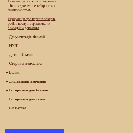
Інформація про кошти, отримані
з інших джерел, не заборонених
законодавством
Інформація про перелік товарів,
робіт і послуг, отриманих як
благодійна допомога
Документація гімназії
НУШ
Дитячий садок
Сторінка психолога
Булінг
Дистанційне навчання
Інформація для батьків
Інформація для учнів
Бібліотека