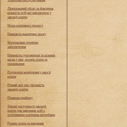
Територія обслуговування
Ліцензований обсяг та фактична
кількість осіб,які навчаються у
закладі освіти
Мова освітнього процесу
Наявність вакантних посад
Матеріально-технічне
забезпечення
Наявність гуртожитків та вільних
місць у них, розмір плати за
проживання
Результати моніторингу якості
освіти
Річний звіт про діяльність
закладу освіти
Правила прийому
Умови доступності закладу
освіти для навчання осіб з
особливими освітніми потребами
Розмір плати за навчання