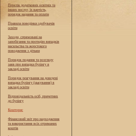
Перелік додаткових освітніх та
інших послуг, їх вартість,
порядок надання та оплати
Правила поведінки здобувачів
освіти
Заходи, спрямовані на
запобігання та протидію випадків
насильства та жорстокого
поводження з дітьми
Порядок подання та розгляду
заяв про випадки булінгу в
закладі освіти
Порядок реагування на доведені
випадки булінгу (цькування) в
закладі освіти
Відповідальність осіб, причетних
до булінгу
Кошторис
Фінансовий звіт про надходження
та використання всіх отриманих
коштів