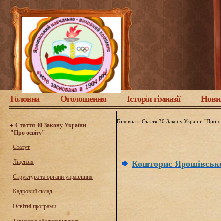
Головна
Оголошення
Історія гімназії
Нови
Головна
»
Стаття 30 Закону України "Про о
Стаття 30 Закону України
"Про освіту"
Статут
Ліцензія
Кошторис Ярошівської 
Структура та органи управління
Кадровий склад
Освітні програми