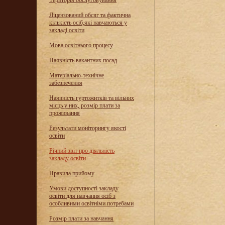
Територія обслуговування
Ліцензований обсяг та фактична
кількість осіб,які навчаються у
закладі освіти
Мова освітнього процесу
Наявність вакантних посад
Матеріально-технічне
забезпечення
Наявність гуртожитків та вільних
місць у них, розмір плати за
проживання
Результати моніторингу якості
освіти
Річний звіт про діяльність
закладу освіти
Правила прийому
Умови доступності закладу
освіти для навчання осіб з
особливими освітніми потребами
Розмір плати за навчання