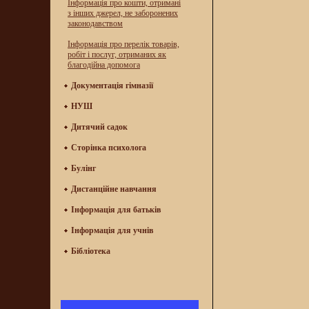
Інформація про кошти, отримані
з інших джерел, не заборонених
законодавством
Інформація про перелік товарів,
робіт і послуг, отриманих як
благодійна допомога
Документація гімназії
НУШ
Дитячий садок
Сторінка психолога
Булінг
Дистанційне навчання
Інформація для батьків
Інформація для учнів
Бібліотека