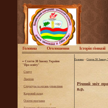
Головна
Оголошення
Історія гімназії
Головна
»
Стаття 30 Закону 
Стаття 30 Закону України
"Про освіту"
Статут
Ліцензія
Річний звіт про
Структура та органи управління
н.р.
Кадровий склад
Освітні програми