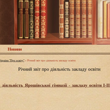
Новини
України "Про освіту"
»
Річний звіт про діяльність закладу освіти
Річний звіт про діяльність закладу освіти
 діяльність Ярошівської гімназії - закладу освіти І-І