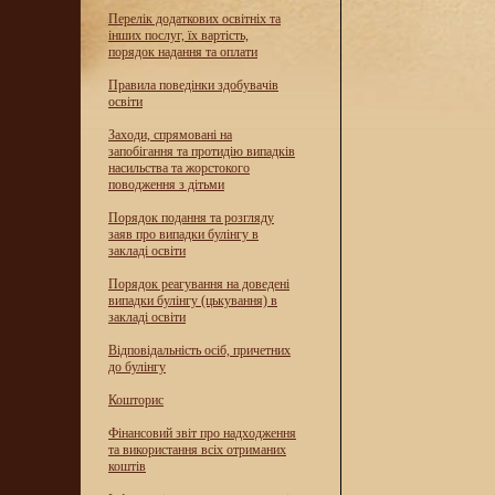
Перелік додаткових освітніх та
інших послуг, їх вартість,
порядок надання та оплати
Правила поведінки здобувачів
освіти
Заходи, спрямовані на
запобігання та протидію випадків
насильства та жорстокого
поводження з дітьми
Порядок подання та розгляду
заяв про випадки булінгу в
закладі освіти
Порядок реагування на доведені
випадки булінгу (цькування) в
закладі освіти
Відповідальність осіб, причетних
до булінгу
Кошторис
Фінансовий звіт про надходження
та використання всіх отриманих
коштів